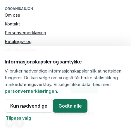
ORGANISASJON
Om oss
Kontakt
Personvernerklæring
Betalings- og
forretningsvilkår
Informasjonskapsler og samtykke
NYHETSBREV
Lurer du på noe om økonomien?
Tips om kurs og personlig økonomi – typisk én til
Vi bruker nødvendige informasjonskapsler slik at nettsiden
to e-poster i måneden.
fungerer. Du kan velge om vi også får bruke statistikk og
Vi hjelper deg med oversikt i hverdagen rundt
E-postadresse for nyhetsbrev
markedsføringsverktøy. Vi selger ikke data. Les mer i
budsjett, sparing og gjeld, uten at det skal føles
Meld på
personvernerklæringen
.
uoversiktlig. Ta gjerne kontakt hvis du vil snakke med
oss.
©
2026
Trygg Økonomi AS
Kun nødvendige
Godta alle
Ta uforpliktende kontakt
Tilpass valg
Vi svarer som oftest innen noen timer.