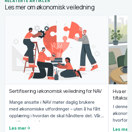
RELATERTE ARTIKLER
Les mer om økonomisk veiledning
Sertifisering i økonomisk veiledning for NAV
Hva er ø
tiltaksa
Mange ansatte i NAV møter daglig brukere
I denne a
med økonomiske utfordringer – uten å ha fått
økonomisk
opplæring i hvordan de skal håndtere det. Vår
hvorfor k
sertifisering i øk...
viktigere.
Les mer
Les mer