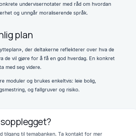
 konkrete undervisernotater med råd om hvordan
kerhet og unngår moraliserende språk.
lig plan
tteplan», der deltakerne reflekterer over hva de
va de vil gjøre for å få en god hverdag. En konkret
ta med seg videre.
e moduler og brukes enkeltvis: leie bolig,
gsmestring, og fallgruver og risiko.
ingsopplegget?
ed tilgang til temabanken. Ta kontakt for mer