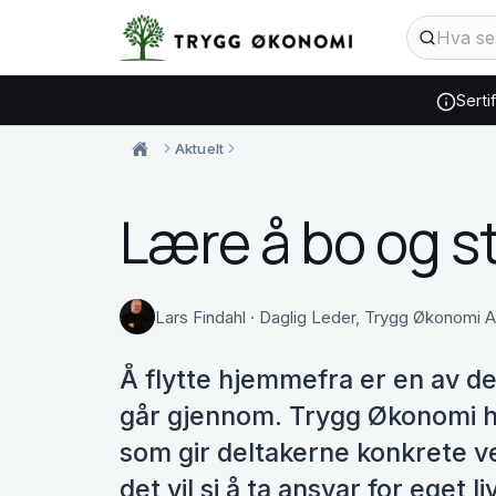
Serti
Aktuelt
Lære å bo og s
Lars Findahl · Daglig Leder, Trygg Økonomi A
Å flytte hjemmefra er en av d
går gjennom. Trygg Økonomi har
som gir deltakerne konkrete v
det vil si å ta ansvar for eget