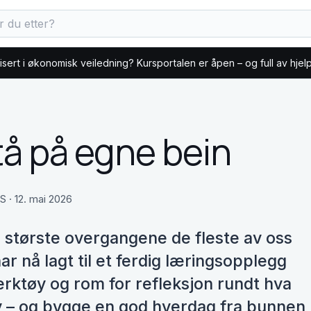
fisert i økonomisk veiledning? Kursportalen er åpen – og full av hjel
tå på egne bein
S · 12. mai 2026
e største overgangene de fleste av oss
 nå lagt til et ferdig læringsopplegg
erktøy og rom for refleksjon rundt hva
 liv – og bygge en god hverdag fra bunnen