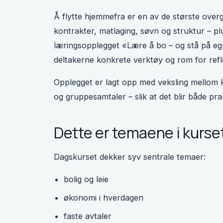
Å flytte hjemmefra er en av de største over
kontrakter, matlaging, søvn og struktur – plu
læringsopplegget «Lære å bo – og stå på egne
deltakerne konkrete verktøy og rom for refl
Opplegget er lagt opp med veksling mellom k
og gruppesamtaler – slik at det blir både pra
Dette er temaene i kurse
Dagskurset dekker syv sentrale temaer:
bolig og leie
økonomi i hverdagen
faste avtaler